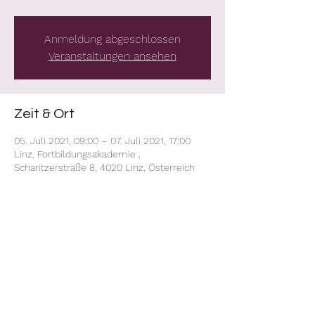
Anmeldung abgeschlossen
Veranstaltungen ansehen
Zeit & Ort
05. Juli 2021, 09:00 – 07. Juli 2021, 17:00
Linz, Fortbildungsakademie ,
Scharitzerstraße 8, 4020 Linz, Österreich
Diese Veranstaltung teilen