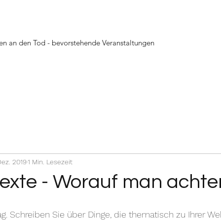
en an den Tod
-
bevorstehende Veranstaltungen
Dez. 2019
1 Min. Lesezeit
exte - Worauf man achten
rag. Schreiben Sie über Dinge, die thematisch zu Ihrer We