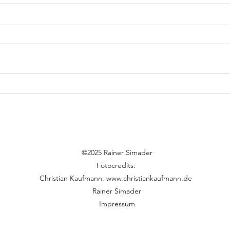
15 Tipps wie Sie
Schreibblockaden
überwinden können
©2025 Rainer Simader
Fotocredits:
Christian Kaufmann.
www.christiankaufmann.de
Rainer Simader
Impressum