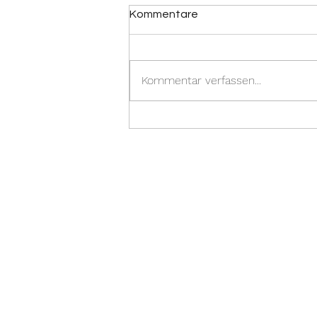
Kommentare
Kommentar verfassen...
10 berühmte Autoren und
ihre Lieblingsbücher