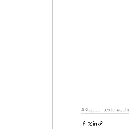
#Klappentexte
#sch