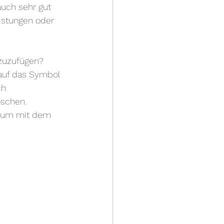
uch sehr gut 
istungen oder 
nzuzufügen? 
 auf das Symbol 
ch 
schen. 
n, um mit dem 