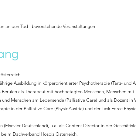
en an den Tod
-
bevorstehende Veranstaltungen
ang
österreich.
ährige Ausbildung in körperorientierter Psychotherapie (Tanz- und 
en Berufen als Therapeut mit hochbetagten Menschen, Menschen mit
 und Menschen am Lebensende (Palliative Care) und als Dozent in 
ie in der Palliative Care (PhysioAustria) und der Task Force Phys
(Elsevier Deutschland), u.a. als Content Director in der Geschäftsl
en beim Dachverband Hospiz Österreich.